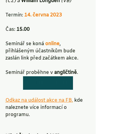
(CZ) a 
William Longden
 (VB)
Termín: 
14. června 2023
Čas: 
15.00
Seminář se koná 
online
, 
přihlášeným účastníkům bude 
zaslán link před začátkem akce.
Seminář proběhne v 
angličtině
.
Přihláška na seminář
Odkaz na událost akce na FB,
 kde 
naleznete více informací o 
programu.