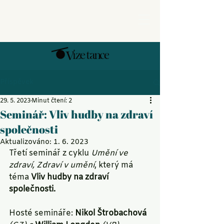
Příspěvek
29. 5. 2023
Minut čtení: 2
Seminář: Vliv hudby na zdraví
společnosti
Aktualizováno:
1. 6. 2023
Třetí seminář z cyklu
 Umění ve 
zdraví, Zdraví v umění
, který má 
téma 
Vliv hudby na zdraví 
společnosti.
Hosté semináře: 
Nikol Štrobachová