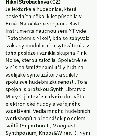
Nikol Štrobachová (CZ)
Je lektorka a hudebnice, která 
posledních několik let působila v 
Brně. Natočila ve spojení s Bastl 
Instruments naučnou sérii YT videí 
"Patechení s Nikol", kde se zabývala 
 základy modulárních sytezátorů a z 
toho posléze i vznikla skupina Pink 
Noise, kterou založila. Společně se 
v ní s dalšími ženami učily hrát na 
všelijaké syntetizátory a sdílely 
spolu své hudební zkušenosti. To a 
spojení s pražskou Synth Library a 
Mary C jí otevřelo dveře do světa 
elektronické hudby a veřejného 
vzdělávání. Vedla mnoho hudebních 
workshopů a přednášek po celém 
světě (Superbooth, Moogfest, 
Synthposium, Knobs&Wires...). Nyní 